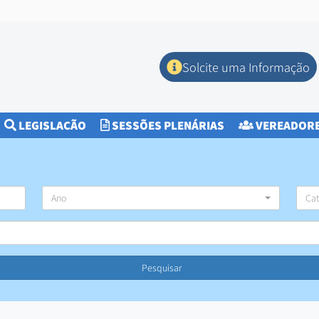
Solcite uma Informação
CURRENT)
LEGISLAÇÃO
SESSÕES PLENÁRIAS
VEREADOR
Ano
Cat
Pesquisar