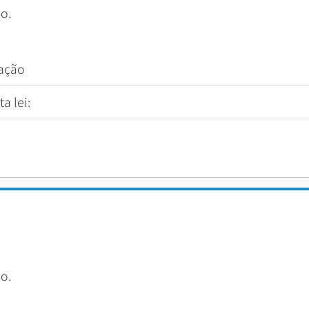
o.
tação
a lei:
o.