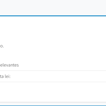
o.
Relevantes
a lei: