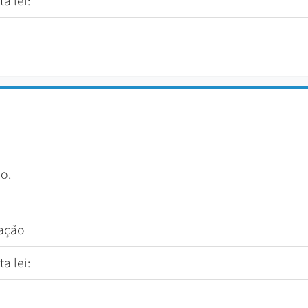
a lei:
o.
tação
a lei: